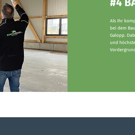
#4 B
Als Ihr komp
bei dem Bau
Galopp.
Dab
und höchste
Vordergrund