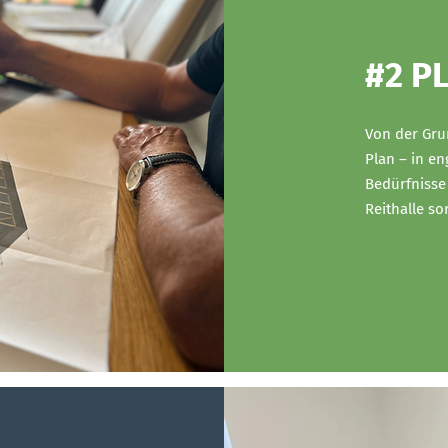
#2 P
Von der Gru
Plan – in e
Bedürfnisse
Reithalle sor