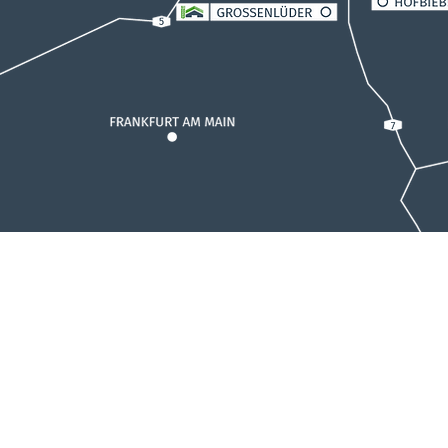
Kurzenknabe G
Obervellmarer W
34314 Espenau
Kontaktieren Sie uns: