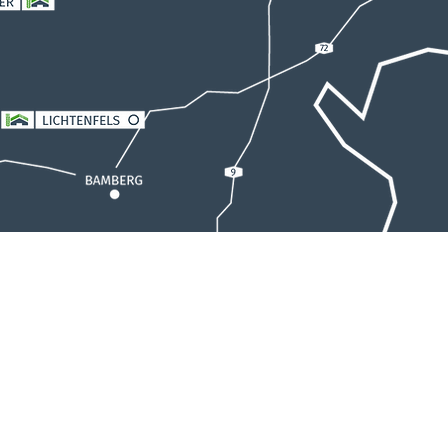
mbH
Tel.: +49 5673 4012
eg 36
Fax: +49 5673 2495
info@kurzenknabe-gmbh.de
©
2023 Kurzenknabe GmbH