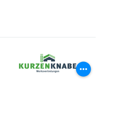
Kurzenknabe GmbH
Obervellmarer Weg 36
34314 Espenau
Tel.:
+49 5673 4012
Fax:
+49 5673 2495
info@kurzenknabe-gmbh.de
Impressum